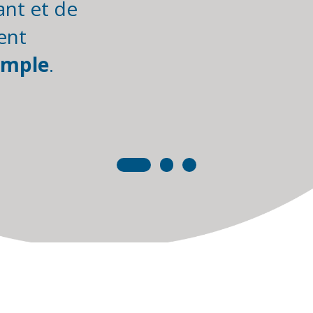
nt et de
ent
simple
.
e Douai, 1D
ai