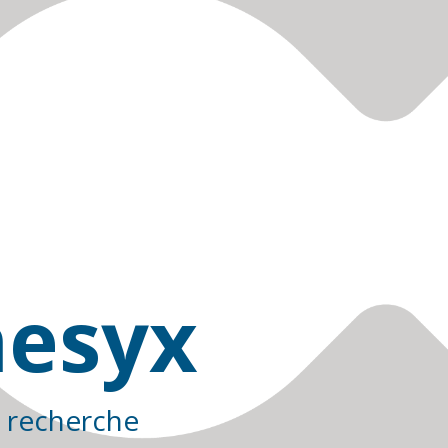
esyx
 recherche