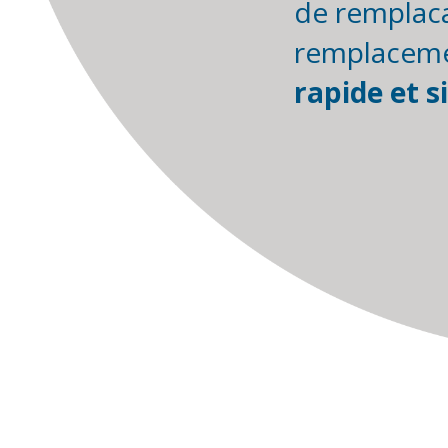
de remplaca
remplacem
rapide et 
Chaussée d
7500 Tourn